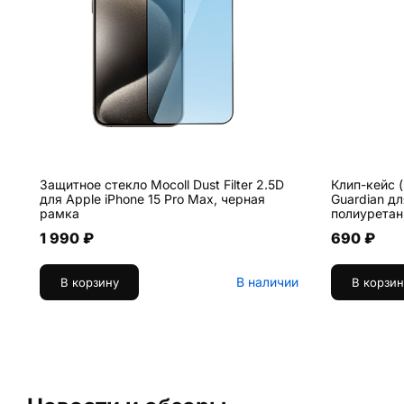
Защитное стекло Mocoll Dust Filter 2.5D
Клип-кейс 
для Apple iPhone 15 Pro Max, черная
Guardian дл
рамка
полиуретан
1 990 ₽
690 ₽
В наличии
В корзину
В корзин