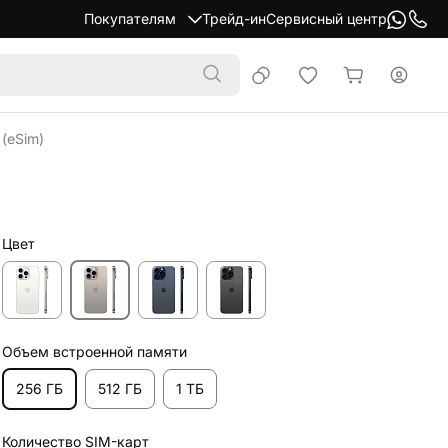
Покупателям
Трейд-ин
Сервисный центр
(eSim)
Цвет
Объем встроенной памяти
256 ГБ
512 ГБ
1 ТБ
Количество SIM-карт