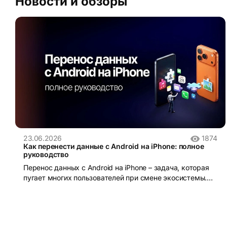
Новости и обзоры
23.06.2026
1874
Как перенести данные с Android на iPhone: полное
руководство
Перенос данных с Android на iPhone – задача, которая
пугает многих пользователей при смене экосистемы.
iOS и Android устроены принципиально по-разному:
разные файловые системы, разные форматы резервных
копий, разные магазины приложений. Без правильного
инструмента данные действительно можно потерять.