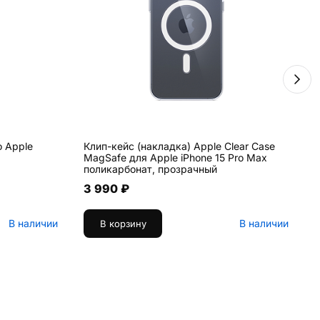
о Apple
Клип-кейс (накладка) Apple Clear Case
Б
MagSafe для Apple iPhone 15 Pro Max
M
поликарбонат, прозрачный
3 990 ₽
В наличии
В наличии
В корзину