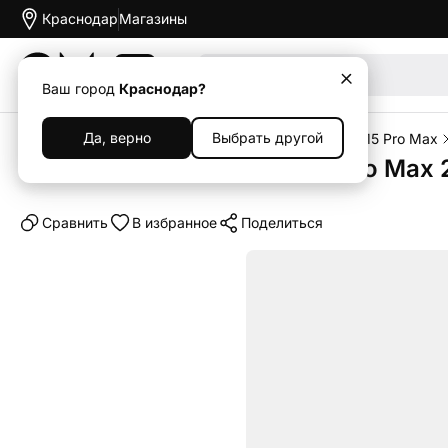
Краснодар
Магазины
Акции
Ваш город
Краснодар?
Да, верно
Выбрать другой
Главная
Каталог
Смартфоны
iPhone
iPhone 15 Pro Max
Смартфон Apple iPhone 15 Pro Max 
Cравнить
В избранное
Поделиться
Выгодный комплект