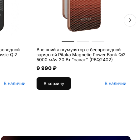
роводной
Внешний аккумулятор с беспроводной
Да
assic Qi2
зарядкой Pitaka Magnetic Power Bank Qi2
5000 мАч 20 Вт "закат" (PBQ2402)
9 990 ₽
В наличии
В наличии
В корзину