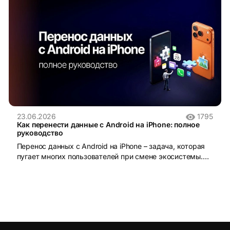
23.06.2026
1795
Как перенести данные с Android на iPhone: полное
руководство
Перенос данных с Android на iPhone – задача, которая
пугает многих пользователей при смене экосистемы.
iOS и Android устроены принципиально по-разному:
разные файловые системы, разные форматы резервных
копий, разные магазины приложений. Без правильного
инструмента данные действительно можно потерять.