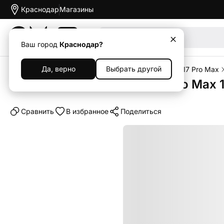
Краснодар
Магазины
Акции
Ваш город
Краснодар?
Да, верно
Выбрать другой
Главная
Каталог
Смартфоны
iPhone
iPhone 17 Pro Max
Смартфон Apple iPhone 17 Pro Max 
Cравнить
В избранное
Поделиться
Выгодный комплект