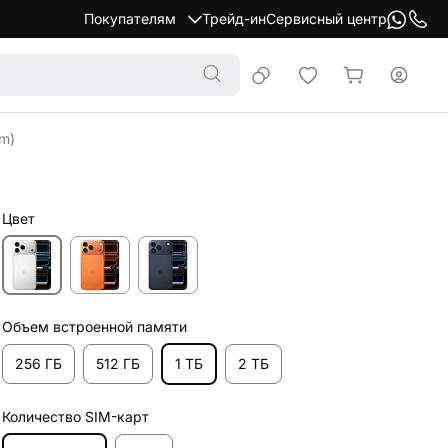
Покупателям
Трейд-ин
Сервисный центр
im)
Цвет
Объем встроенной памяти
256 ГБ
512 ГБ
1 ТБ
2 ТБ
Количество SIM-карт