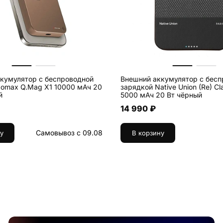
кумулятор с беспроводной
Внешний аккумулятор с бесп
omax Q.Mag X1 10000 мАч 20
зарядкой Native Union (Re) Cl
й
5000 мАч 20 Вт чёрный
14 990 ₽
Самовывоз с 09.08
у
В корзину