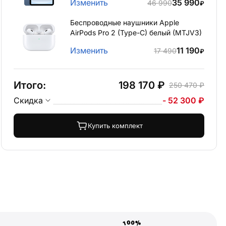
Изменить
35 990
46 990
₽
Беспроводные наушники Apple
AirPods Pro 2 (Type-C) белый (MTJV3)
Изменить
11 190
17 490
₽
Итого:
198 170 ₽
250 470 ₽
Скидка
- 52 300 ₽
Купить комплект