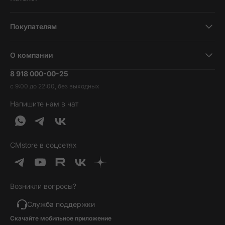
Смартфоны
Покупателям
Планшеты
Новости и обзоры
Ноутбуки и компьютеры
О компании
Акции
Умные часы и фитнесс-браслеты
8 918 000-00-25
Вакансии
Трейд-ин
Наушники и колонки
с 9:00 до 22:00, без выходных
Контакты
Гарантия и возврат
Продукция Dyson
Напишите нам в чат
Обратная связь
Доставка и оплата
Гейминг
О нас
Кредит и рассрочка
Гаджеты
Публичная оферта
Вопросы и ответы
Услуги и софт
CMstore в соцсетях
Политика конфиденциальности
Карта сайта
Идеи подарков
Новинки
Возникли вопросы?
Товары дня
Выгодные комплекты
Служба поддержки
Скачайте мобильное приложение
Хиты продаж