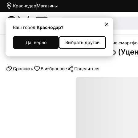
Краснодар
Магазины
Акции
Ваш город
Краснодар?
Да, верно
Выбрать другой
Главная
Каталог
Уцененная техника
Уцененные смартфо
Смартфон Apple iPhone 17 Pro (Уце
Cравнить
В избранное
Поделиться
Уценка