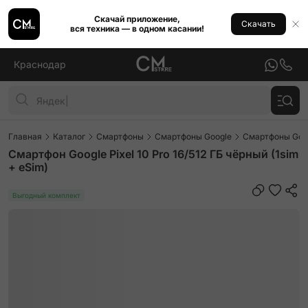
Скачай приложение,
Скачать
вся техника — в одном касании!
Краснодар
Главная
Каталог
Смартфоны
Смартфоны Google
Смартфоны Googl
Смартфон Google Pixel 10 Pro 16/512 ГБ чёрный (1sim
+ eSim)
Выгодный комплект