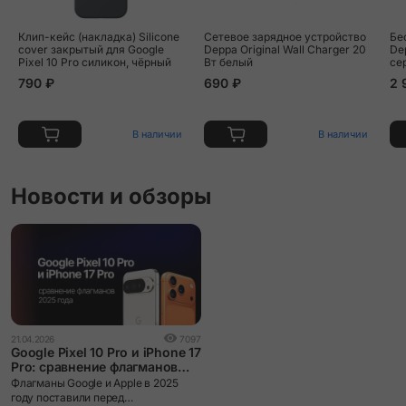
Клип-кейс (накладка) Silicone
Сетевое зарядное устройство
Бе
cover закрытый для Google
Deppa Original Wall Charger 20
De
Pixel 10 Pro силикон, чёрный
Вт белый
се
790 ₽
690 ₽
2 
В наличии
В наличии
Новости и обзоры
21.04.2026
7097
Google Pixel 10 Pro и iPhone 17
Pro: сравнение флагманов
2025 года
Флагманы Google и Apple в 2025
году поставили перед