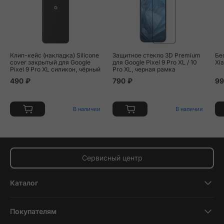
Клип-кейс (накладка) Silicone
Защитное стекло 3D Premium
Бе
cover закрытый для Google
для Google Pixel 9 Pro XL / 10
Xi
Pixel 9 Pro XL силикон, чёрный
Pro XL, черная рамка
490 ₽
790 ₽
99
В наличии
В наличии
Сервисный центр
Каталог
Смартфоны
Покупателям
Планшеты