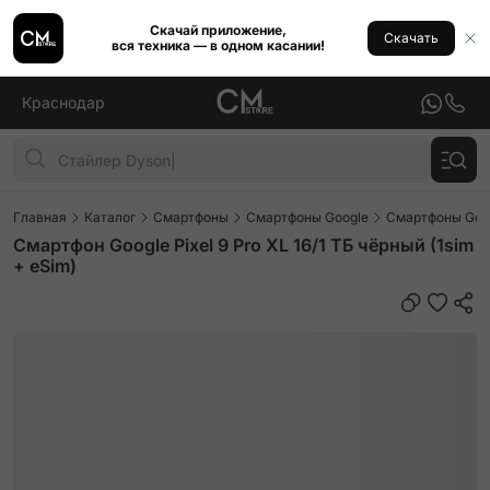
Скачай приложение,
Скачать
вся техника — в одном касании!
Краснодар
Главная
Каталог
Смартфоны
Смартфоны Google
Смартфоны Googl
Смартфон Google Pixel 9 Pro XL 16/1 ТБ чёрный (1sim
+ eSim)