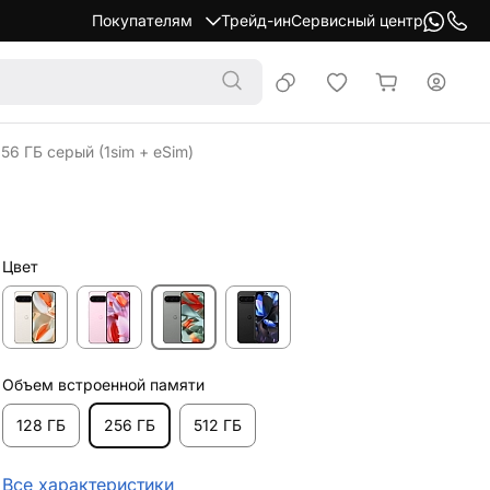
Покупателям
Трейд-ин
Сервисный центр
56 ГБ серый (1sim + eSim)
Цвет
Объем встроенной памяти
128 ГБ
256 ГБ
512 ГБ
Все характеристики