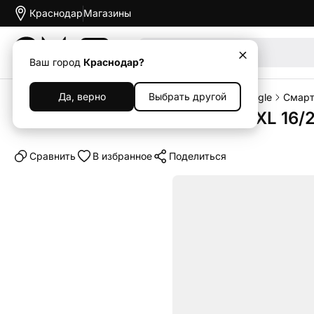
Краснодар
Магазины
Акции
Ваш город
Краснодар?
Да, верно
Выбрать другой
Главная
Каталог
Смартфоны
Смартфоны Google
Смартф
Смартфон Google Pixel 9 Pro XL 16/
Cравнить
В избранное
Поделиться