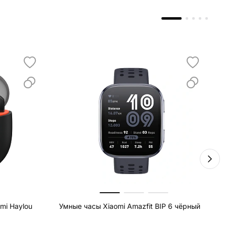
mi Haylou
Умные часы Xiaomi Amazfit BIP 6 чёрный
В
B