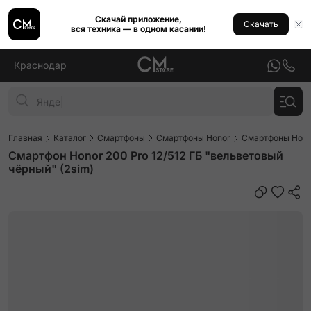
Скачай приложение,
Скачать
вся техника — в одном касании!
Краснодар
Главная
Каталог
Смартфоны
Смартфоны Honor
Смартфоны Hono
Смартфон Honor 200 Pro 12/512 ГБ "вельветовый
чёрный" (2sim)