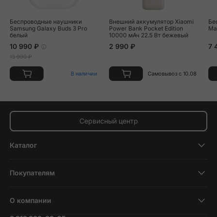
Беспроводные наушники
Внешний аккумулятор Xiaomi
Бе
Samsung Galaxy Buds 3 Pro
Power Bank Pocket Edition
Ma
белый
10000 мАч 22.5 Вт бежевый
10 990 ₽
2 990 ₽
7 
13 990 ₽
В наличии
Самовывоз с 10.08
Сервисный центр
Каталог
Смартфоны
Покупателям
Планшеты
Новости и обзоры
Ноутбуки и компьютеры
О компании
Акции
Умные часы и фитнесс-браслеты