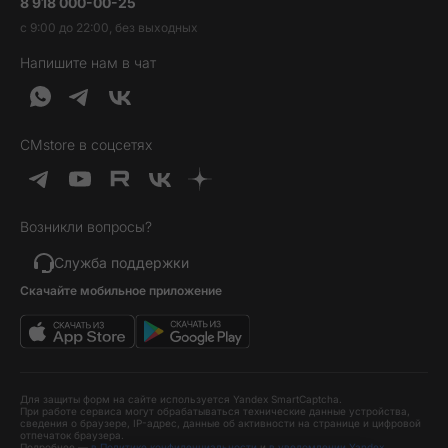
8 918 000-00-25
Вакансии
Трейд-ин
Наушники и колонки
с 9:00 до 22:00, без выходных
Контакты
Гарантия и возврат
Продукция Dyson
Напишите нам в чат
Обратная связь
Доставка и оплата
Гейминг
О нас
Кредит и рассрочка
Гаджеты
Публичная оферта
Вопросы и ответы
Услуги и софт
CMstore в соцсетях
Политика конфиденциальности
Карта сайта
Идеи подарков
Новинки
Возникли вопросы?
Товары дня
Выгодные комплекты
Служба поддержки
Скачайте мобильное приложение
Хиты продаж
Уценка
Для защиты форм на сайте используется Yandex SmartCaptcha.
При работе сервиса могут обрабатываться технические данные устройства,
сведения о браузере, IP-адрес, данные об активности на странице и цифровой
отпечаток браузера.
Подробнее —
в Политике конфиденциальности
и
в уведомлении Yandex