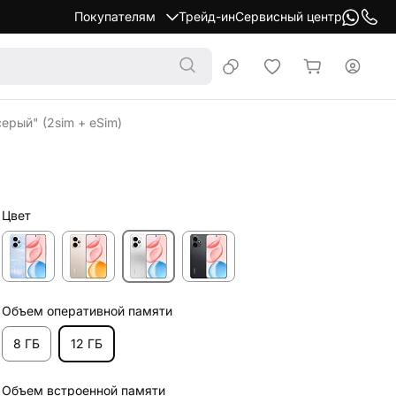
Покупателям
Трейд-ин
Сервисный центр
ерый" (2sim + eSim)
Цвет
Объем оперативной памяти
8 ГБ
12 ГБ
Объем встроенной памяти