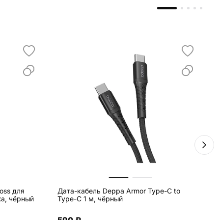
oss для
Дата-кабель Deppa Armor Type-C to
С
жа, чёрный
Type-C 1 м, чёрный
O