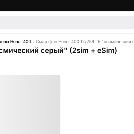
оны Honor 400
Смартфон Honor 400 12/256 ГБ "космический с
смический серый" (2sim + eSim)