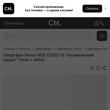
Скачай приложение,
Скачать
вся техника — в одном касании!
Краснодар
Главная
Каталог
Смартфоны
Смартфоны Honor
Смартфоны Hono
Смартфон Honor 400 12/512 ГБ "космический
серый" (2sim + eSim)