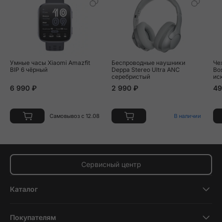
Умные часы Xiaomi Amazfit
Беспроводные наушники
Че
BIP 6 чёрный
Deppa Stereo Ultra ANC
Bo
серебристый
ис
6 990 ₽
2 990 ₽
49
Самовывоз с 12.08
В наличии
Сервисный центр
Каталог
Смартфоны
Покупателям