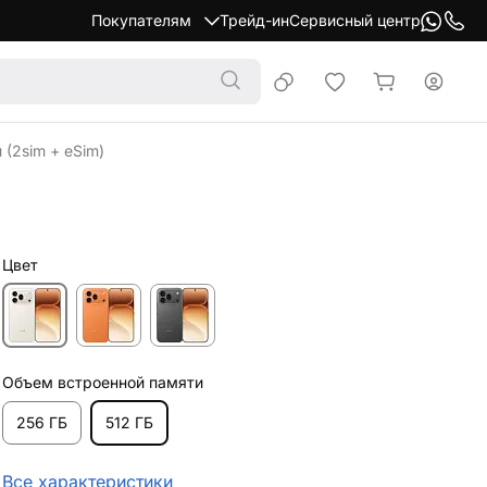
Покупателям
Трейд-ин
Сервисный центр
 (2sim + eSim)
Цвет
Объем встроенной памяти
256 ГБ
512 ГБ
Все характеристики