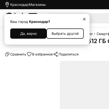
Краснодар
Магазины
Акции
Ваш город
Краснодар?
Да, верно
Выбрать другой
Главная
Каталог
Смартфоны
Смартфоны Honor
Смартф
Смартфон Honor 600 Pro 12/512 ГБ 
Cравнить
В избранное
Поделиться
Новинка