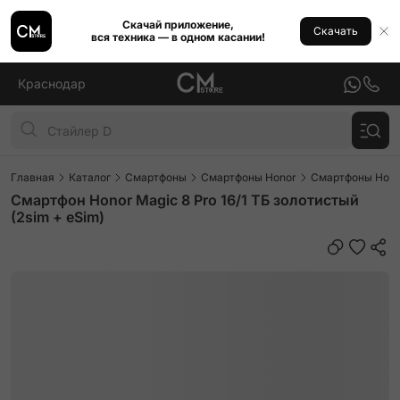
Скачай приложение,
Скачать
вся техника — в одном касании!
Краснодар
Главная
Каталог
Смартфоны
Смартфоны Honor
Смартфоны Honor
Смартфон Honor Magic 8 Pro 16/1 ТБ золотистый
(2sim + eSim)