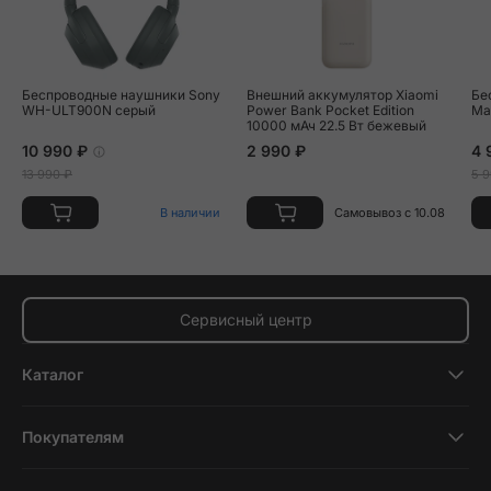
Беспроводные наушники Sony
Внешний аккумулятор Xiaomi
Бе
WH-ULT900N серый
Power Bank Pocket Edition
Ma
10000 мАч 22.5 Вт бежевый
10 990 ₽
2 990 ₽
4 
13 990 ₽
5 9
В наличии
Самовывоз с 10.08
Сервисный центр
Каталог
Смартфоны
Покупателям
Планшеты
Новости и обзоры
Ноутбуки и компьютеры