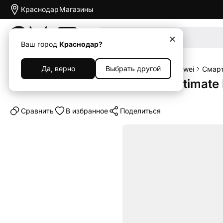
Краснодар
Магазины
Акции
Ваш город
Краснодар?
Да, верно
Выбрать другой
Главная
Каталог
Смартфоны
Смартфоны Huawei
Смарт
Смартфон Huawei Mate XT Ultimate 
Cравнить
В избранное
Поделиться