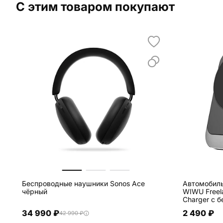
С этим товаром покупают
Беспроводные наушники Sonos Ace
Автомобил
чёрный
WIWU Freela
Charger с 
(зажим) чё
34 990 ₽
2 490 ₽
42 990 ₽