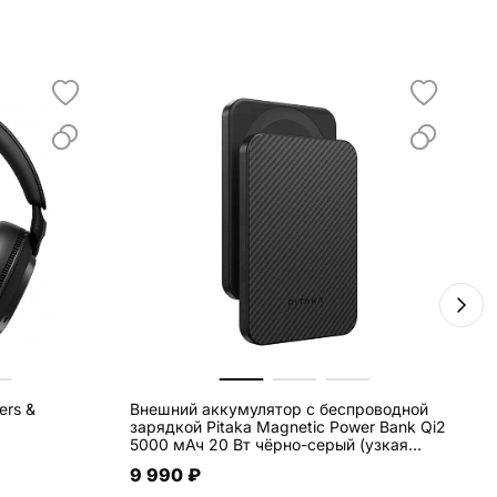
ers &
Внешний аккумулятор с беспроводной
У
зарядкой Pitaka Magnetic Power Bank Qi2
5000 мАч 20 Вт чёрно-серый (узкая
полоска) (PBQ2401)
9 990 ₽