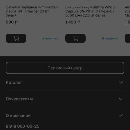
Сетевое зарядное устройство
Внешний аккумулятор WIWU
Ав
Deppa Wall Charger 20 Вт
Capsule Wi-P017-C (Type-C)
ус
белый
5000 мАч 22.5 Вт белый
Mi
се
990 ₽
1 490 ₽
1 
В наличии
В наличии
Сервисный центр
Каталог
Смартфоны
Покупателям
Планшеты
Новости и обзоры
Ноутбуки и компьютеры
О компании
Акции
Умные часы и фитнесс-браслеты
8 918 000-00-25
Вакансии
Трейд-ин
Наушники и колонки