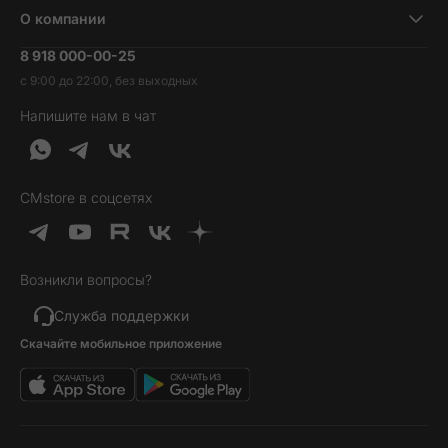
Ноутбуки и компьютеры
О компании
Акции
Умные часы и фитнесс-браслеты
8 918 000-00-25
Вакансии
Трейд-ин
Наушники и колонки
с 9:00 до 22:00, без выходных
Контакты
Гарантия и возврат
Продукция Dyson
Напишите нам в чат
Обратная связь
Доставка и оплата
Гейминг
О нас
Кредит и рассрочка
Гаджеты
Публичная оферта
Вопросы и ответы
Услуги и софт
CMstore в соцсетях
Политика конфиденциальности
Карта сайта
Идеи подарков
Новинки
Возникли вопросы?
Товары дня
Выгодные комплекты
Служба поддержки
Скачайте мобильное приложение
Хиты продаж
Уценка