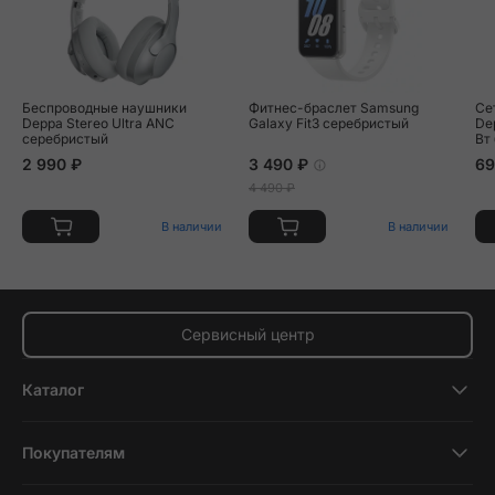
Беспроводные наушники
Фитнес-браслет Samsung
Се
Deppa Stereo Ultra ANC
Galaxy Fit3 серебристый
Dep
серебристый
Вт
2 990 ₽
3 490 ₽
69
4 490 ₽
В наличии
В наличии
Сервисный центр
Каталог
Смартфоны
Покупателям
Планшеты
Новости и обзоры