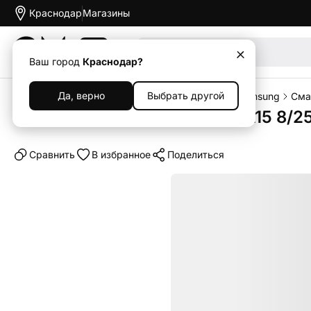
Краснодар
Магазины
Акции
Ваш город
Краснодар?
Да, верно
Выбрать другой
Главная
Каталог
Смартфоны
Смартфоны Samsung
Сма
Смартфон Samsung Galaxy A15 8/25
Cравнить
В избранное
Поделиться