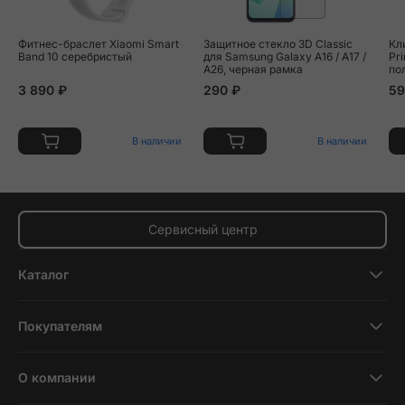
Фитнес-браслет Xiaomi Smart
Защитное стекло 3D Classic
Кл
Band 10 серебристый
для Samsung Galaxy A16 / A17 /
Pr
A26, черная рамка
по
3 890 ₽
290 ₽
59
В наличии
В наличии
Сервисный центр
Каталог
Смартфоны
Покупателям
Планшеты
Новости и обзоры
Ноутбуки и компьютеры
О компании
Акции
Умные часы и фитнесс-браслеты