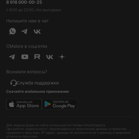
8 918 000-00-25
Вакансии
Трейд-ин
Наушники и колонки
с 9:00 до 22:00, без выходных
Контакты
Гарантия и возврат
Продукция Dyson
Напишите нам в чат
Обратная связь
Доставка и оплата
Гейминг
О нас
Кредит и рассрочка
Гаджеты
Публичная оферта
Вопросы и ответы
Услуги и софт
CMstore в соцсетях
Политика конфиденциальности
Карта сайта
Идеи подарков
Новинки
Возникли вопросы?
Товары дня
Выгодные комплекты
Служба поддержки
Скачайте мобильное приложение
Хиты продаж
Уценка
Для защиты форм на сайте используется Yandex SmartCaptcha.
При работе сервиса могут обрабатываться технические данные устройства,
сведения о браузере, IP-адрес, данные об активности на странице и цифровой
отпечаток браузера.