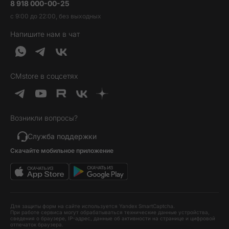
8 918 000-00-25
Вакансии
Трейд-ин
Наушники и колонки
с 9:00 до 22:00, без выходных
Контакты
Гарантия и возврат
Продукция Dyson
Напишите нам в чат
Обратная связь
Доставка и оплата
Гейминг
О нас
Кредит и рассрочка
Гаджеты
Публичная оферта
Вопросы и ответы
Услуги и софт
CMstore в соцсетях
Политика конфиденциальности
Карта сайта
Идеи подарков
Новинки
Возникли вопросы?
Товары дня
Выгодные комплекты
Служба поддержки
Скачайте мобильное приложение
Хиты продаж
Уценка
Для защиты форм на сайте используется Yandex SmartCaptcha.
При работе сервиса могут обрабатываться технические данные устройства,
сведения о браузере, IP-адрес, данные об активности на странице и цифровой
отпечаток браузера.