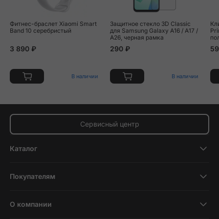
Фитнес-браслет Xiaomi Smart
Защитное стекло 3D Classic
Кл
Band 10 серебристый
для Samsung Galaxy A16 / A17 /
Pr
A26, черная рамка
по
3 890 ₽
290 ₽
59
В наличии
В наличии
Сервисный центр
Каталог
Смартфоны
Покупателям
Планшеты
Новости и обзоры
Ноутбуки и компьютеры
О компании
Акции
Умные часы и фитнесс-браслеты