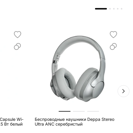
apsule Wi-
Беспроводные наушники Deppa Stereo
В
.5 Вт белый
Ultra ANC серебристый
V