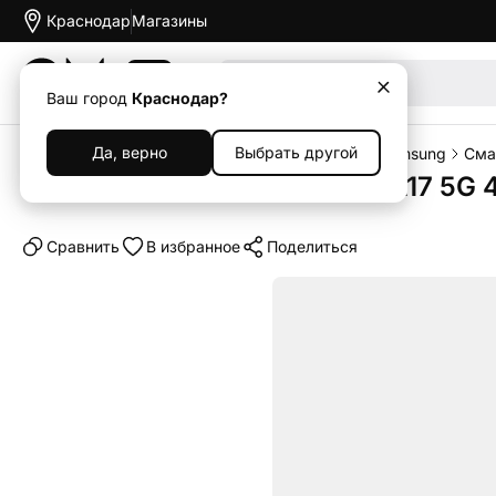
Краснодар
Магазины
Акции
Ваш город
Краснодар?
Да, верно
Выбрать другой
Главная
Каталог
Смартфоны
Смартфоны Samsung
Сма
Смартфон Samsung Galaxy A17 5G 4/
Cравнить
В избранное
Поделиться