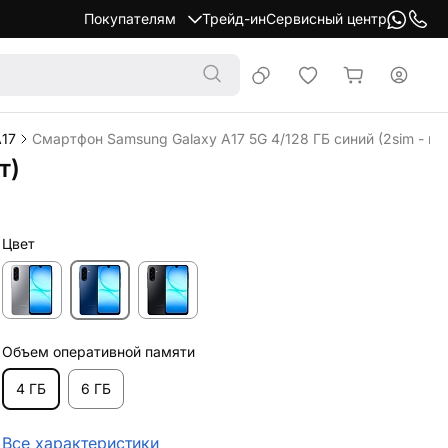
Покупателям
Трейд-ин
Сервисный центр
A17
Смартфон Samsung Galaxy A17 5G 4/128 ГБ синий (2sim - ги
т)
Цвет
Объем оперативной памяти
4 ГБ
6 ГБ
Все характеристики