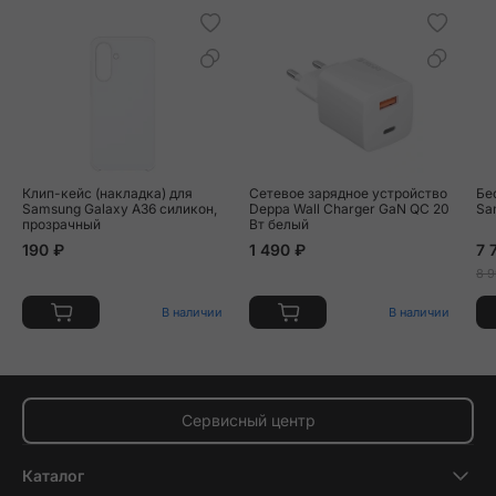
Клип-кейс (накладка) для
Сетевое зарядное устройство
Бе
Samsung Galaxy A36 силикон,
Deppa Wall Charger GaN QC 20
Sa
прозрачный
Вт белый
190 ₽
1 490 ₽
7 
8 9
В наличии
В наличии
Сервисный центр
Каталог