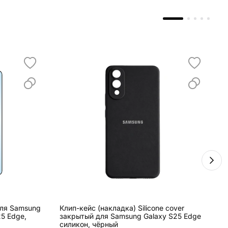
для Samsung
Клип-кейс (накладка) Silicone cover
С
25 Edge,
закрытый для Samsung Galaxy S25 Edge
E
силикон, чёрный