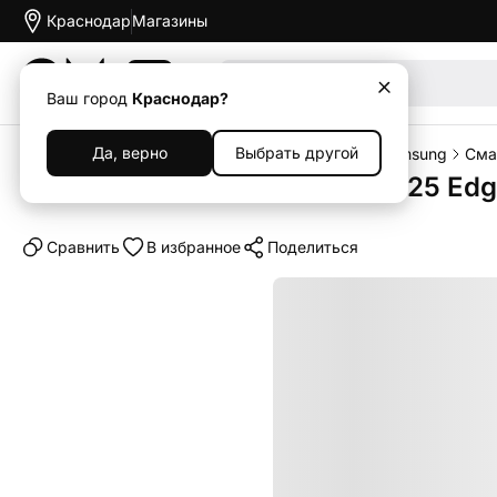
Краснодар
Магазины
Акции
Ваш город
Краснодар?
Да, верно
Выбрать другой
Главная
Каталог
Смартфоны
Смартфоны Samsung
Сма
Смартфон Samsung Galaxy S25 Edge
Cравнить
В избранное
Поделиться
Выгодный комплект