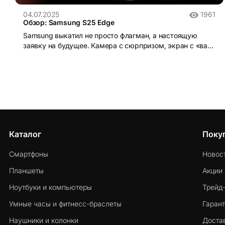
04.07.2025
1961
Обзор: Samsung S25 Edge
Samsung выкатил не просто флагман, а настоящую
заявку на будущее. Камера с сюрпризом, экран с «вау-
эффектом» и ещё кое-что, о чём молчали на
презентации. Стоит ли брать? Смотрим, удивляемся.
Каталог
Поку
Смартфоны
Новос
Планшеты
Акции
Ноутбуки и компьютеры
Трейд
Умные часы и фитнесс-браслеты
Гарант
Наушники и колонки
Достав