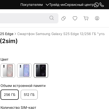
Покупателям
Трейд-ин
Сервисный центр
25 Edge
Смартфон Samsung Galaxy S25 Edge 12/256 ГБ "угольн
(2sim)
Цвет
Объем встроенной памяти
256 ГБ
512 ГБ
Количество SIM-карт