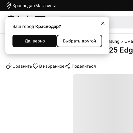
Краснодар
Магазины
Акции
Ваш город
Краснодар?
Да, верно
Выбрать другой
Главная
Каталог
Смартфоны
Смартфоны Samsung
Сма
Смартфон Samsung Galaxy S25 Edge 
Cравнить
В избранное
Поделиться
Выгодный комплект