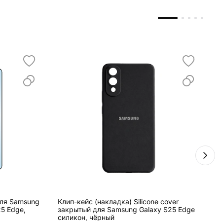
для Samsung
Клип-кейс (накладка) Silicone cover
С
25 Edge,
закрытый для Samsung Galaxy S25 Edge
E
силикон, чёрный