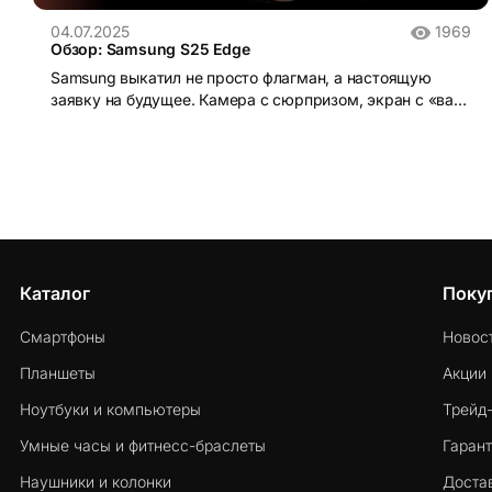
04.07.2025
1969
Обзор: Samsung S25 Edge
Samsung выкатил не просто флагман, а настоящую
заявку на будущее. Камера с сюрпризом, экран с «вау-
эффектом» и ещё кое-что, о чём молчали на
презентации. Стоит ли брать? Смотрим, удивляемся.
Каталог
Поку
Смартфоны
Новос
Планшеты
Акции
Ноутбуки и компьютеры
Трейд
Умные часы и фитнесс-браслеты
Гарант
Наушники и колонки
Достав