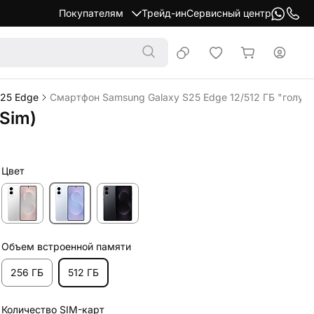
Покупателям
Трейд-ин
Сервисный центр
25 Edge
Смартфон Samsung Galaxy S25 Edge 12/512 ГБ "голубой
eSim)
Цвет
Объем встроенной памяти
256 ГБ
512 ГБ
Количество SIM-карт