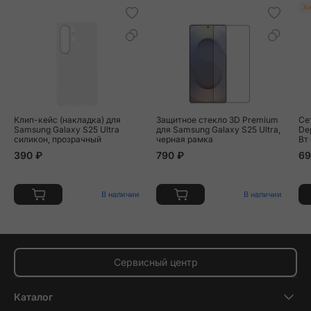
Хи
Клип-кейс (накладка) для
Защитное стекло 3D Premium
Се
Samsung Galaxy S25 Ultra
для Samsung Galaxy S25 Ultra,
Dep
силикон, прозрачный
черная рамка
Вт
390 ₽
790 ₽
69
В наличии
В наличии
Сервисный центр
Каталог