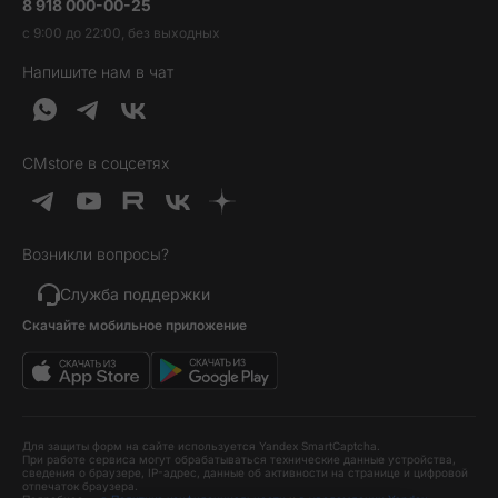
8 918 000-00-25
Вакансии
Трейд-ин
Наушники и колонки
с 9:00 до 22:00, без выходных
Контакты
Гарантия и возврат
Продукция Dyson
Напишите нам в чат
Обратная связь
Доставка и оплата
Гейминг
О нас
Кредит и рассрочка
Гаджеты
Публичная оферта
Вопросы и ответы
Услуги и софт
CMstore в соцсетях
Политика конфиденциальности
Карта сайта
Идеи подарков
Новинки
Возникли вопросы?
Товары дня
Выгодные комплекты
Служба поддержки
Скачайте мобильное приложение
Хиты продаж
Уценка
Для защиты форм на сайте используется Yandex SmartCaptcha.
При работе сервиса могут обрабатываться технические данные устройства,
сведения о браузере, IP-адрес, данные об активности на странице и цифровой
отпечаток браузера.