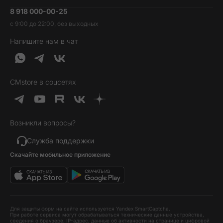
Умные часы и фитнесс-браслеты
8 918 000-00-25
Вакансии
Трейд-ин
Наушники и колонки
с 9:00 до 22:00, без выходных
Контакты
Гарантия и возврат
Продукция Dyson
Напишите нам в чат
Обратная связь
Доставка и оплата
Гейминг
О нас
Кредит и рассрочка
Гаджеты
Публичная оферта
Вопросы и ответы
Услуги и софт
CMstore в соцсетях
Политика конфиденциальности
Карта сайта
Идеи подарков
Новинки
Возникли вопросы?
Товары дня
Выгодные комплекты
Служба поддержки
Скачайте мобильное приложение
Хиты продаж
Уценка
Для защиты форм на сайте используется Yandex SmartCaptcha.
При работе сервиса могут обрабатываться технические данные устройства,
сведения о браузере, IP-адрес, данные об активности на странице и цифровой