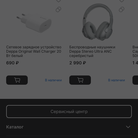
Сетевое зарядное устройство
Беспроводные наушники
Вн
Deppa Original Wall Charger 20
Deppa Stereo Ultra ANC
Ca
Вт белый
серебристый
50
690 ₽
2 990 ₽
1 
В наличии
В наличии
Сервисный центр
Каталог