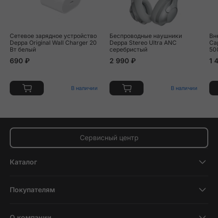
Сетевое зарядное устройство
Беспроводные наушники
Вн
Deppa Original Wall Charger 20
Deppa Stereo Ultra ANC
Ca
Вт белый
серебристый
50
690 ₽
2 990 ₽
1 
В наличии
В наличии
Сервисный центр
Каталог
Смартфоны
Покупателям
Планшеты
Новости и обзоры
Ноутбуки и компьютеры
О компании