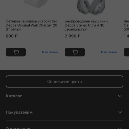
Сетевое зарядное устройство
Беспроводные наушники
Вн
Deppa Original Wall Charger 20
Deppa Stereo Ultra ANC
Ca
Вт белый
серебристый
50
690 ₽
2 990 ₽
1 
В наличии
В наличии
Сервисный центр
Каталог
Смартфоны
Покупателям
Планшеты
Новости и обзоры
Ноутбуки и компьютеры
О компании