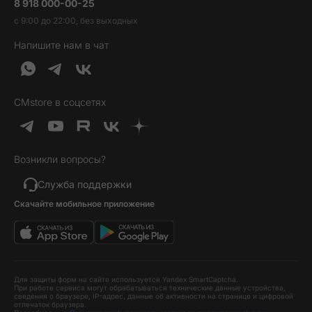
8 918 000-00-25
Вакансии
Трейд-ин
Наушники и колонки
с 9:00 до 22:00, без выходных
Контакты
Гарантия и возврат
Продукция Dyson
Напишите нам в чат
Обратная связь
Доставка и оплата
Гейминг
О нас
Кредит и рассрочка
Гаджеты
Публичная оферта
Вопросы и ответы
Услуги и софт
CMstore в соцсетях
Политика конфиденциальности
Карта сайта
Идеи подарков
Новинки
Возникли вопросы?
Товары дня
Выгодные комплекты
Служба поддержки
Скачайте мобильное приложение
Хиты продаж
Уценка
Для защиты форм на сайте используется Yandex SmartCaptcha.
При работе сервиса могут обрабатываться технические данные устройства,
сведения о браузере, IP-адрес, данные об активности на странице и цифровой
отпечаток браузера.