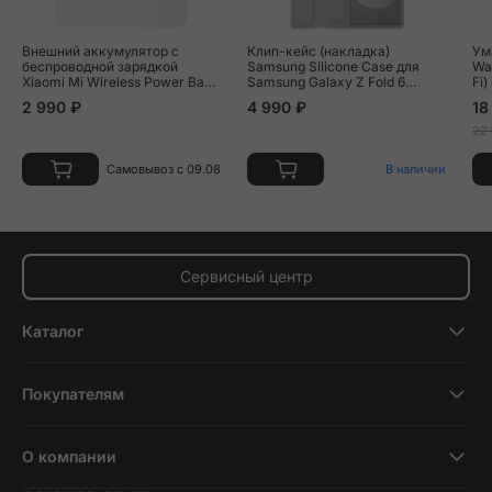
Внешний аккумулятор с
Клип-кейс (накладка)
Ум
беспроводной зарядкой
Samsung Silicone Case для
Wa
Xiaomi Mi Wireless Power Bank
Samsung Galaxy Z Fold 6
Fi)
10000 мАч 22.5 Вт белый
силикон, серый
2 990 ₽
4 990 ₽
18
22
Самовывоз с 09.08
В наличии
Сервисный центр
Каталог
Смартфоны
Покупателям
Планшеты
Новости и обзоры
Ноутбуки и компьютеры
О компании
Акции
Умные часы и фитнесс-браслеты