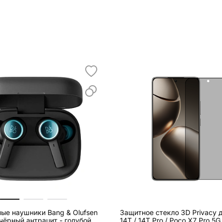
ые наушники Bang & Olufsen
Защитное стекло 3D Privacy д
чёрный антрацит - голубой
14T / 14T Pro / Poco X7 Pro 5G