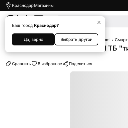
Краснодар
Магазины
Акции
Ваш город
Краснодар?
Да, верно
Выбрать другой
Главная
Каталог
Смартфоны
Смартфоны Xiaomi
Смарт
Смартфон Xiaomi 14T Pro 12/1 ТБ "
Cравнить
В избранное
Поделиться