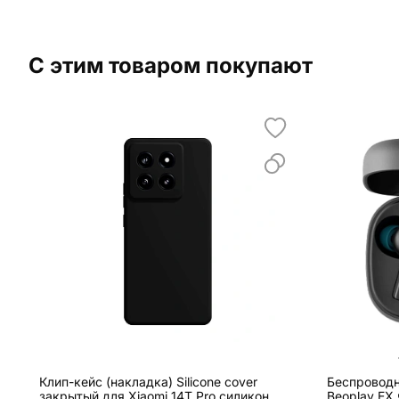
С этим товаром покупают
Клип-кейс (накладка) Silicone cover
Беспроводн
закрытый для Xiaomi 14T Pro силикон,
Beoplay EX 