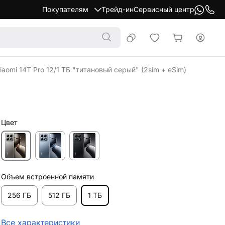
Покупателям
Трейд-ин
Сервисный центр
aomi 14T Pro 12/1 ТБ "титановый серый" (2sim + eSim)
Цвет
Объем встроенной памяти
256 ГБ
512 ГБ
1 ТБ
Все характеристики