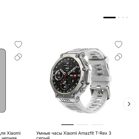
ля Xiaomi
Умные часы Xiaomi Amazfit T-Rex 3
В
, черная
серый
2