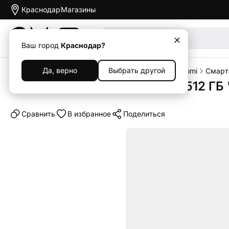
Краснодар
Магазины
Акции
Ваш город
Краснодар?
Да, верно
Выбрать другой
Главная
Каталог
Смартфоны
Смартфоны Xiaomi
Смарт
Смартфон Xiaomi 14T Pro 12/512 ГБ
Cравнить
В избранное
Поделиться