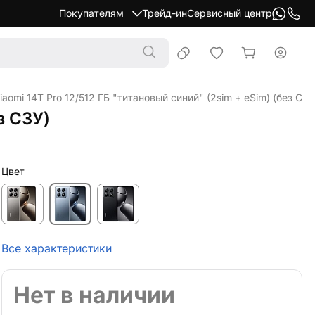
Покупателям
Трейд-ин
Сервисный центр
aomi 14T Pro 12/512 ГБ "титановый синий" (2sim + eSim) (без СЗУ
з СЗУ)
Цвет
Все характеристики
Нет в наличии