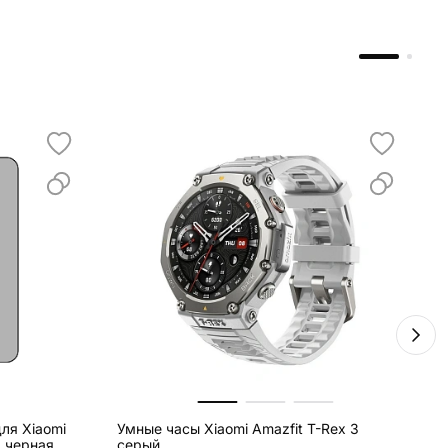
ля Xiaomi
Умные часы Xiaomi Amazfit T-Rex 3
В
, черная
серый
2