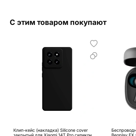
С этим товаром покупают
Клип-кейс (накладка) Silicone cover
Беспроводн
закрытый для Xiaomi 14T Pro силикон,
Beoplay EX 