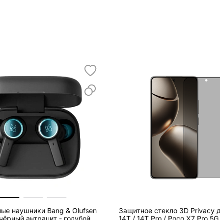
ые наушники Bang & Olufsen
Защитное стекло 3D Privacy д
чёрный антрацит - голубой
14T / 14T Pro / Poco X7 Pro 5G