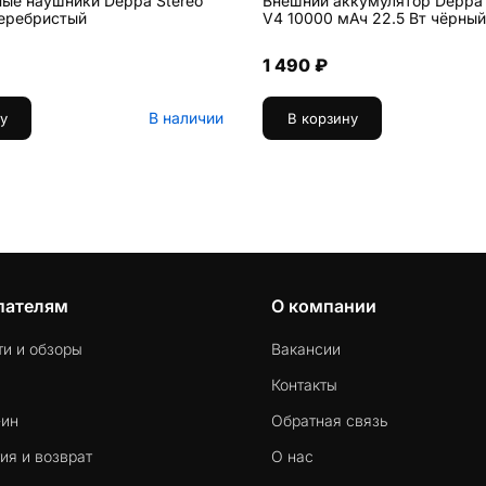
ые наушники Deppa Stereo
Внешний аккумулятор Deppa
серебристый
V4 10000 мАч 22.5 Вт чёрный
1 490 ₽
В наличии
у
В корзину
пателям
О компании
ти и обзоры
Вакансии
Контакты
-ин
Обратная связь
ия и возврат
О нас