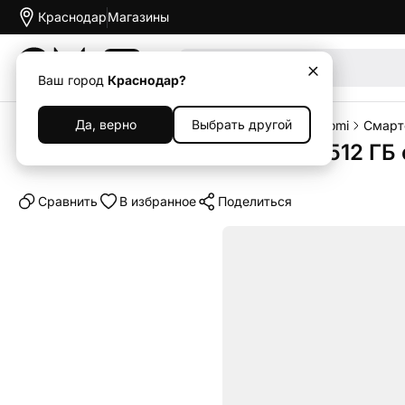
Краснодар
Магазины
Акции
Ваш город
Краснодар?
Да, верно
Выбрать другой
Главная
Каталог
Смартфоны
Смартфоны Xiaomi
Смарт
Смартфон Xiaomi 15 Ultra 16/512 ГБ
Cравнить
В избранное
Поделиться
Выгодный комплект