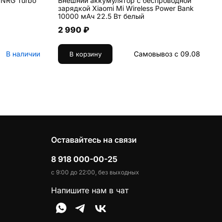
 NRG Turbo
Внешний аккумулятор с беспроводной
В
зарядкой Xiaomi Mi Wireless Power Bank
B
10000 мАч 22.5 Вт белый
2 990 ₽
В наличии
Самовывоз с 09.08
В корзину
Оставайтесь на связи
8 918 000-00-25
с 9:00 до 22:00, без выходных
Напишите нам в чат