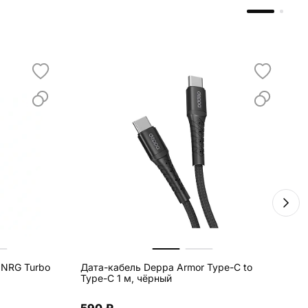
 NRG Turbo
Дата-кабель Deppa Armor Type-C to
З
Type-C 1 м, чёрный
R