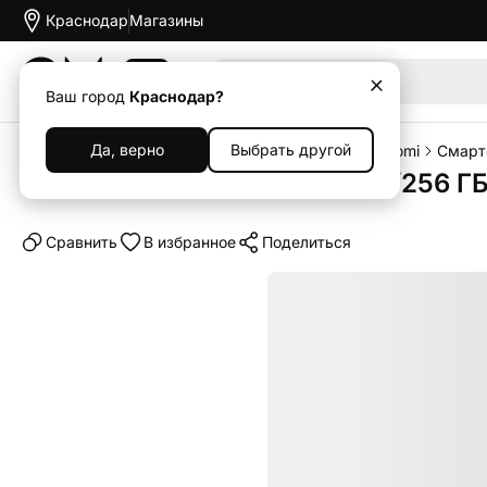
Краснодар
Магазины
Акции
Ваш город
Краснодар?
Да, верно
Выбрать другой
Главная
Каталог
Смартфоны
Смартфоны Xiaomi
Смарт
Смартфон Xiaomi Redmi 13 8/256 ГБ
Cравнить
В избранное
Поделиться