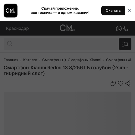
Скачай приложение,
Скачать
вся техника — в одном касании!
Краснодар
Главная
Каталог
Смартфоны
Смартфоны Xiaomi
Смартфоны Xiao
Смартфон Xiaomi Redmi 13 8/256 ГБ голубой (2sim -
гибридный слот)