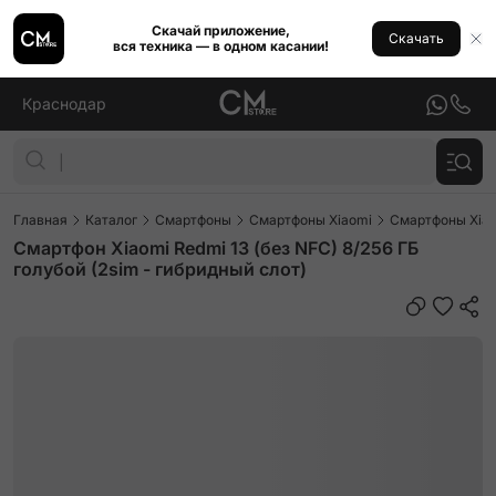
Скачай приложение,
Скачать
вся техника — в одном касании!
Краснодар
Главная
Каталог
Смартфоны
Смартфоны Xiaomi
Смартфоны Xiao
Смартфон Xiaomi Redmi 13 (без NFC) 8/256 ГБ
голубой (2sim - гибридный слот)