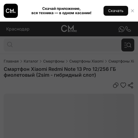
Скачай приложение,
Скачать
вся техника — в одном касании!
Краснодар
Главная
Каталог
Смартфоны
Смартфоны Xiaomi
Смартфоны Xiao
Смартфон Xiaomi Redmi Note 13 Pro 12/256 ГБ
фиолетовый (2sim - гибридный слот)