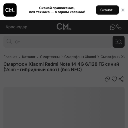
Скачай приложение,
Скачать
вся техника — в одном касании!
Краснодар
Главная
Каталог
Смартфоны
Смартфоны Xiaomi
Смартфоны Xiao
Смартфон Xiaomi Redmi Note 14 4G 6/128 ГБ синий
(2sim - гибридный слот) (без NFC)