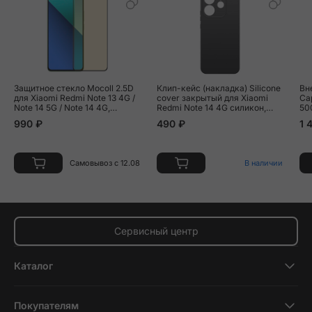
Защитное стекло Mocoll 2.5D
Клип-кейс (накладка) Silicone
Вн
для Xiaomi Redmi Note 13 4G /
cover закрытый для Xiaomi
Ca
Note 14 5G / Note 14 4G,
Redmi Note 14 4G силикон,
50
черная рамка
чёрный
990 ₽
490 ₽
1 
Самовывоз с 12.08
В наличии
Сервисный центр
Каталог
Смартфоны
Покупателям