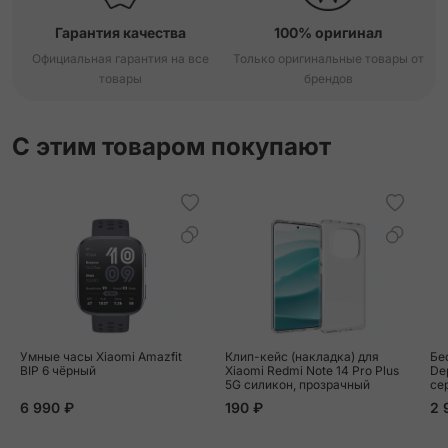
Гарантия качества
100% оригинал
Официальная гарантия на все
Только оригинальные товары от
товары
брендов
С этим товаром покупают
Умные часы Xiaomi Amazfit
Клип-кейс (накладка) для
Бе
BIP 6 чёрный
Xiaomi Redmi Note 14 Pro Plus
De
5G силикон, прозрачный
се
6 990 ₽
190 ₽
2 