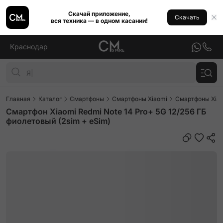
Скачай приложение,
Скачать
вся техника — в одном касании!
Краснодар
Главная
Каталог
Смартфоны
Смартфоны Xiaomi
Смартфоны Xiao
Смартфон Xiaomi Redmi Note 14 Pro+ 5G 12/256 ГБ
фиолетовый (2sim + eSim)