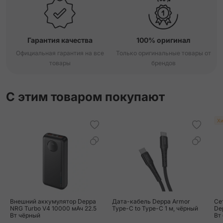
Гарантия качества
100% оригинал
Официальная гарантия на все
Только оригинальные товары от
товары
брендов
С этим товаром покупают
Хи
Внешний аккумулятор Deppa
Дата-кабель Deppa Armor
Се
NRG Turbo V4 10000 мАч 22.5
Type-C to Type-C 1 м, чёрный
Dep
Вт чёрный
Вт