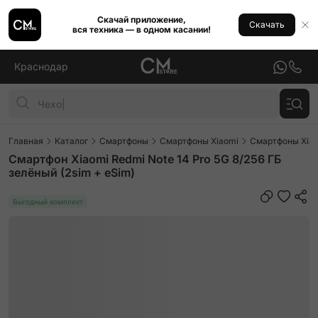
Скачай приложение,
Скачать
вся техника — в одном касании!
Краснодар
Главная
Каталог
Смартфоны
Смартфоны Xiaomi
Смартфоны Xiao
Смартфон Xiaomi Redmi Note 14 Pro 5G 8/256 ГБ
зелёный (2sim + eSim)
Выгодный комплект