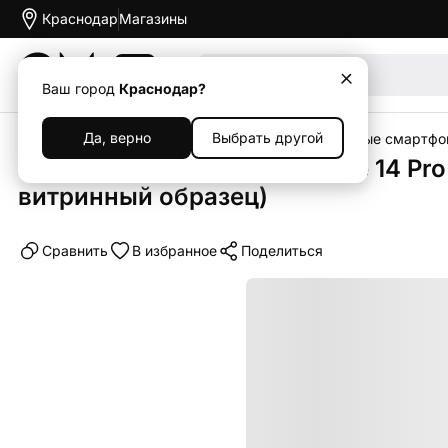
Краснодар
Магазины
Акции
Ваш город
Краснодар?
Да, верно
Выбрать другой
Главная
Каталог
Уцененная техника
Уцененные смартфо
Смартфон Xiaomi Redmi Note 14 Pro
витринный образец)
Cравнить
В избранное
Поделиться
Уценка