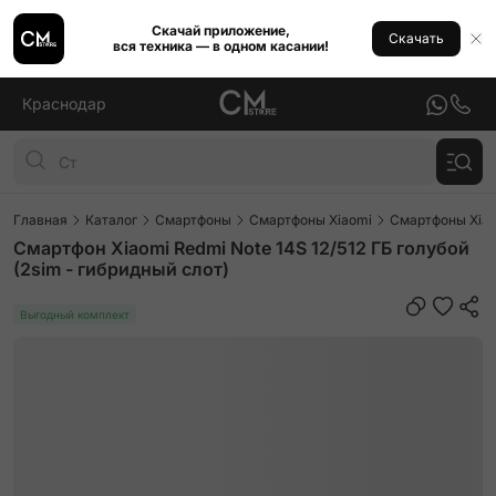
Скачай приложение,
Скачать
вся техника — в одном касании!
Краснодар
Главная
Каталог
Смартфоны
Смартфоны Xiaomi
Смартфоны Xiao
Смартфон Xiaomi Redmi Note 14S 12/512 ГБ голубой
(2sim - гибридный слот)
Выгодный комплект