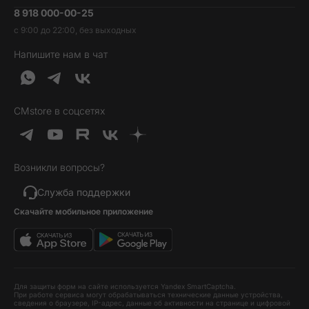
8 918 000-00-25
Вакансии
Трейд-ин
Наушники и колонки
с 9:00 до 22:00, без выходных
Контакты
Гарантия и возврат
Продукция Dyson
Напишите нам в чат
Обратная связь
Доставка и оплата
Гейминг
О нас
Кредит и рассрочка
Гаджеты
Публичная оферта
Вопросы и ответы
Услуги и софт
CMstore в соцсетях
Политика конфиденциальности
Карта сайта
Идеи подарков
Новинки
Возникли вопросы?
Товары дня
Выгодные комплекты
Служба поддержки
Скачайте мобильное приложение
Хиты продаж
Уценка
Для защиты форм на сайте используется Yandex SmartCaptcha.
При работе сервиса могут обрабатываться технические данные устройства,
сведения о браузере, IP-адрес, данные об активности на странице и цифровой