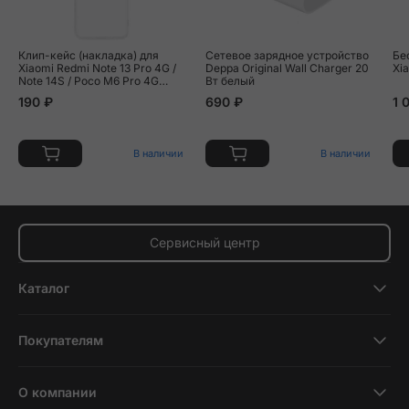
Клип-кейс (накладка) для
Сетевое зарядное устройство
Бе
Xiaomi Redmi Note 13 Pro 4G /
Deppa Original Wall Charger 20
Xi
Note 14S / Poco M6 Pro 4G
Вт белый
силикон, прозрачный
190 ₽
690 ₽
1 
В наличии
В наличии
Сервисный центр
Каталог
Смартфоны
Покупателям
Планшеты
Новости и обзоры
Ноутбуки и компьютеры
О компании
Акции
Умные часы и фитнесс-браслеты