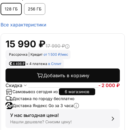
128 ГБ
256 ГБ
Все характеристики
15 990 ₽
17 990 ₽
Рассрочка | Кредит
от 1 500 ₽/мес
4 498 ₽
× 4 платежа
в Сплит
Добавить в корзину
Скидка
- 2 000 ₽
Самовывоз сегодня из
6 магазинов
Доставка по городу бесплатно
Доставка Яндекс Go за 3 часа
У нас выгодная цена!
Нашли дешевле? Снизим цену!