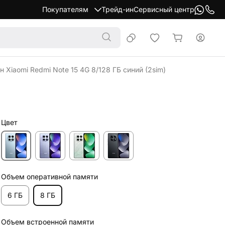
Покупателям
Трейд-ин
Сервисный центр
 Xiaomi Redmi Note 15 4G 8/128 ГБ синий (2sim)
Цвет
Объем оперативной памяти
6 ГБ
8 ГБ
Объем встроенной памяти