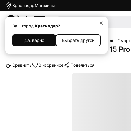
Краснодар
Магазины
Акции
Ваш город
Краснодар?
Да, верно
Выбрать другой
Главная
Каталог
Смартфоны
Смартфоны Xiaomi
Смарт
Смартфон Xiaomi Redmi Note 15 Pro
Cравнить
В избранное
Поделиться