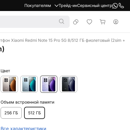
Покупателям
Трейд-ин
Сервисный центр
фон Xiaomi Redmi Note 15 Pro 5G 8/512 ГБ фиолетовый (2sim + e
m)
Цвет
Объем встроенной памяти
256 ГБ
512 ГБ
Все характеристики