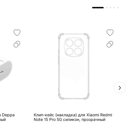
о Deppa
Клип-кейс (накладка) для Xiaomi Redmi
В
лый
Note 15 Pro 5G силикон, прозрачный
B