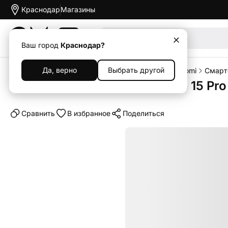
Краснодар
Магазины
Акции
Ваш город
Краснодар?
Да, верно
Выбрать другой
Главная
Каталог
Смартфоны
Смартфоны Xiaomi
Смарт
Смартфон Xiaomi Redmi Note 15 Pro
Cравнить
В избранное
Поделиться