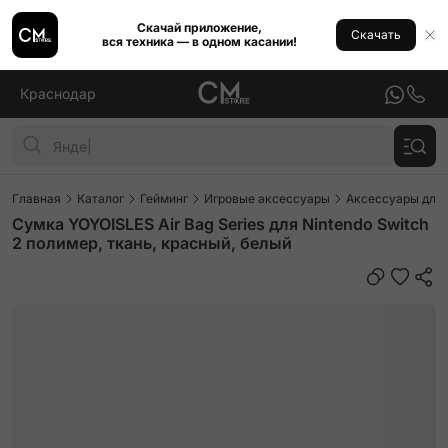
Скачай приложение,
Скачать
вся техника — в одном касании!
Краснодар
Главная
Каталог
Гейминг
Игровые аксессуары
Аксессуары для 
Сумка YOYOISLES Air Bag Series для Nintendo Switch
2 полимер, ткань, красный, белый