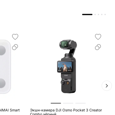
NMAI Smart
Экшн-камера DJI Osmo Pocket 3 Creator
Б
Combo чёрный
A