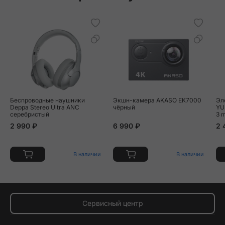
Беспроводные наушники
Экшн-камера AKASO EK7000
Эл
Deppa Stereo Ultra ANC
чёрный
YU
серебристый
3 
2 990 ₽
6 990 ₽
2 
В наличии
В наличии
Сервисный центр