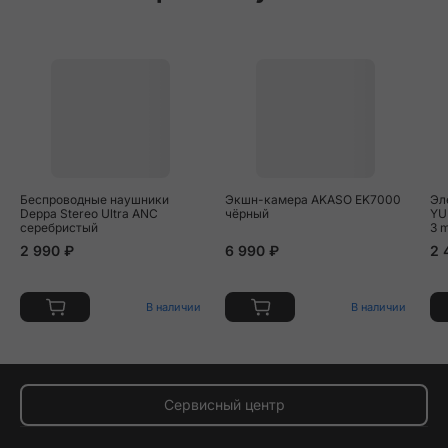
Беспроводные наушники
Экшн-камера AKASO EK7000
Эл
Deppa Stereo Ultra ANC
чёрный
YU
серебристый
3 
2 990 ₽
6 990 ₽
2 
В наличии
В наличии
Сервисный центр