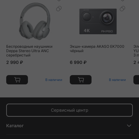
Беспроводные наушники
Экшн-камера AKASO EK7000
Эл
Deppa Stereo Ultra ANC
чёрный
YU
серебристый
3 
2 990 ₽
6 990 ₽
2 
В наличии
В наличии
Сервисный центр
Каталог
Смартфоны